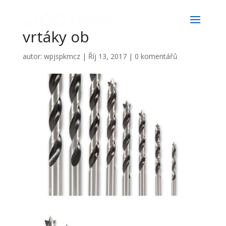
vrtáky ob
autor:
wpjspkmcz
|
Říj 13, 2017
|
0 komentářů