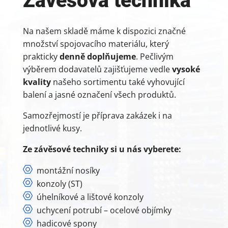
Závěsová technika
Na našem skladě máme k dispozici značné
množství spojovacího materiálu, který
prakticky
denně doplňujeme
. Pečlivým
výběrem dodavatelů zajišťujeme vedle
vysoké
kvality
našeho sortimentu také vyhovující
balení a jasné označení všech produktů.
Samozřejmostí je příprava zakázek i na
jednotlivé kusy.
Ze závěsové techniky si u nás vyberete:
montážní nosíky
konzoly (ST)
úhelníkové a lištové konzoly
uchycení potrubí – ocelové objímky
hadicové spony