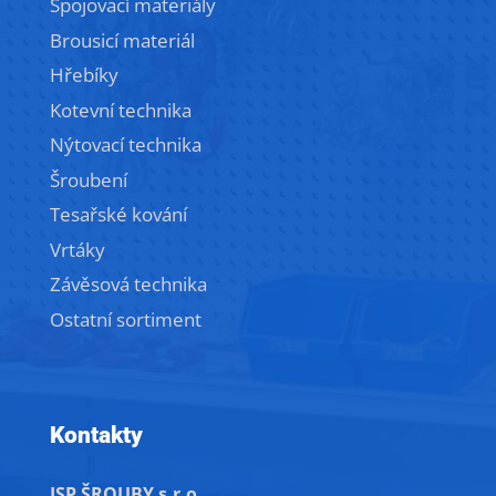
Spojovací materiály
Brousicí materiál
Hřebíky
Kotevní technika
Nýtovací technika
Šroubení
Tesařské kování
Vrtáky
Závěsová technika
Ostatní sortiment
Kontakty
JSP ŠROUBY s.r.o.