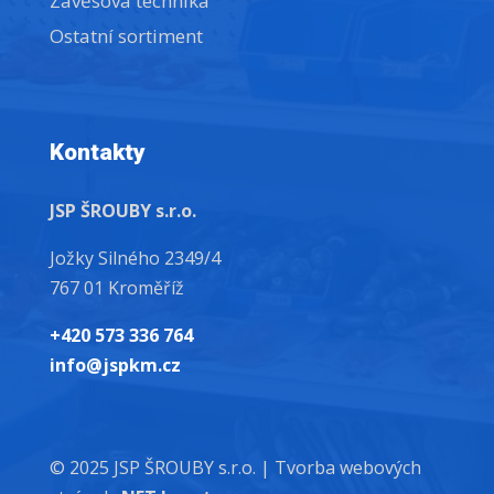
Závěsová technika
Ostatní sortiment
Kontakty
JSP ŠROUBY s.r.o.
Jožky Silného 2349/4
767 01 Kroměříž
+420 573 336 764
info@jspkm.cz
© 2025 JSP ŠROUBY s.r.o. |
Tvorba webových