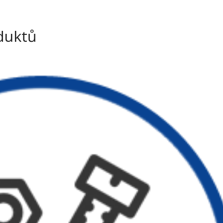
+420 573 336
duktů
ÚVOD
SORTIMEN