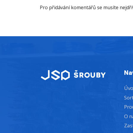
Pro přidávání komentářů se musíte nejdř
Na
Úv
Sor
Pro
O n
Zas