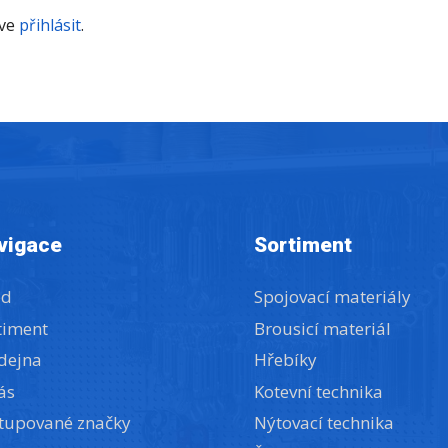
íve
přihlásit
.
vigace
Sortiment
od
Spojovací materiály
timent
Brousicí materiál
dejna
Hřebíky
ás
Kotevní technika
tupované značky
Nýtovací technika