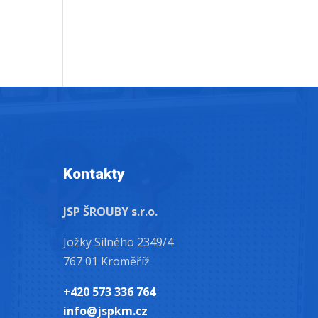
Kontakty
JSP ŠROUBY s.r.o.
Jožky Silného 2349/4
767 01 Kroměříž
+420 573 336 764
info@jspkm.cz