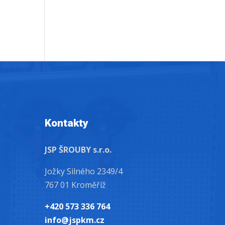
Kontakty
JSP ŠROUBY s.r.o.
Jožky Silného 2349/4
767 01 Kroměříž
+420 573 336 764
info@jspkm.cz