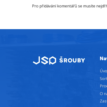
Pro přidávání komentářů se musíte nejdř
Na
Úv
Sor
Pro
O n
Zas