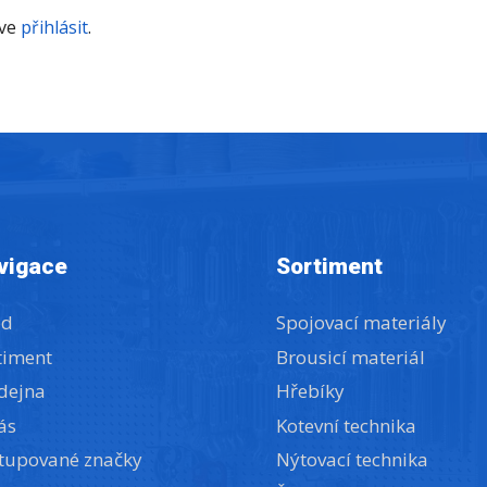
íve
přihlásit
.
vigace
Sortiment
od
Spojovací materiály
timent
Brousicí materiál
dejna
Hřebíky
ás
Kotevní technika
tupované značky
Nýtovací technika