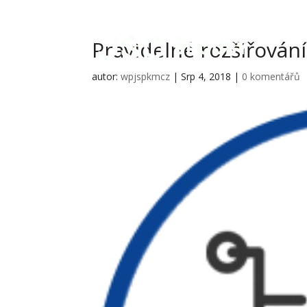
Pravidelné rozšiřován
autor:
wpjspkmcz
|
Srp 4, 2018
|
0 komentářů