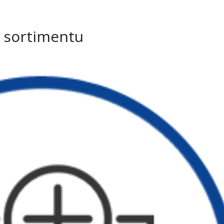
+420 573 336
í sortimentu
ÚVOD
SORTIMEN