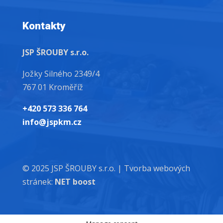
Kontakty
JSP ŠROUBY s.r.o.
Jožky Silného 2349/4
767 01 Kroměříž
+420 573 336 764
info@jspkm.cz
© 2025 JSP ŠROUBY s.r.o. |
Tvorba webových
stránek:
NET boost