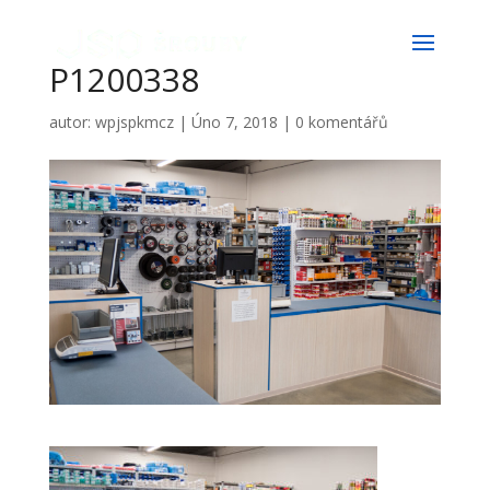
P1200338
autor:
wpjspkmcz
|
Úno 7, 2018
|
0 komentářů