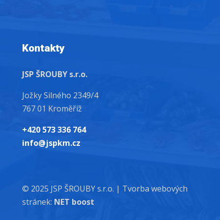
Kontakty
JSP ŠROUBY s.r.o.
Jožky Silného 2349/4
767 01 Kroměříž
+420 573 336 764
info@jspkm.cz
© 2025 JSP ŠROUBY s.r.o. |
Tvorba webových
stránek:
NET boost