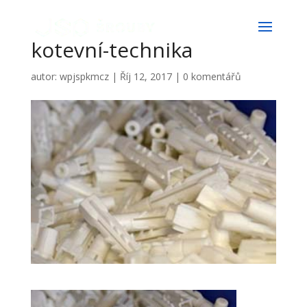
kotevní-technika
autor:
wpjspkmcz
|
Říj 12, 2017
|
0 komentářů