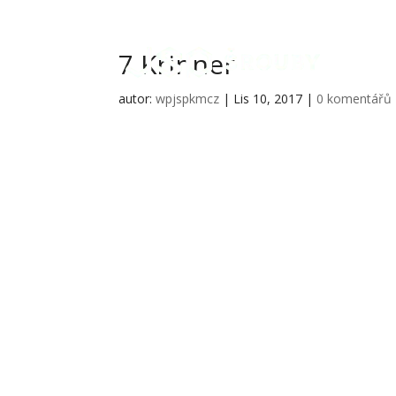
7 Krinner
autor:
wpjspkmcz
|
Lis 10, 2017
|
0 komentářů