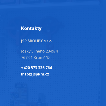
Kontakty
JSP ŠROUBY s.r.o.
Jožky Silného 2349/4
767 01 Kroměříž
+420 573 336 764
info@jspkm.cz