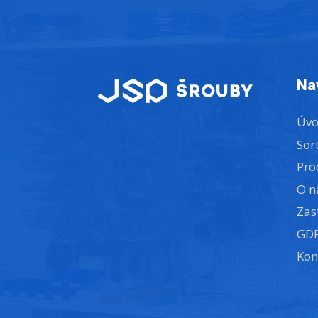
Na
Úv
Sor
Pro
O n
Zas
GD
Kon