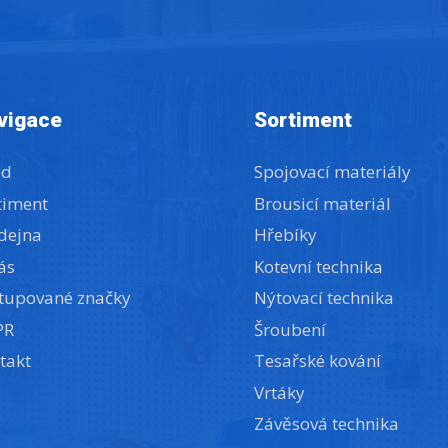
vigace
Sortiment
od
Spojovací materiály
timent
Brousicí materiál
dejna
Hřebíky
ás
Kotevní technika
tupované značky
Nýtovací technika
PR
Šroubení
takt
Tesařské kování
Vrtáky
Závěsová technika