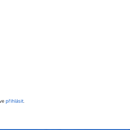
íve
přihlásit
.