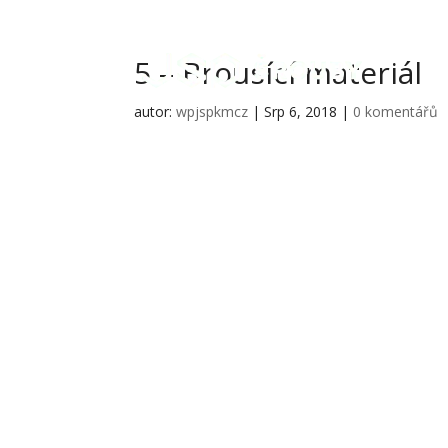
5 – Brousící materiál
autor:
wpjspkmcz
|
Srp 6, 2018
|
0 komentářů