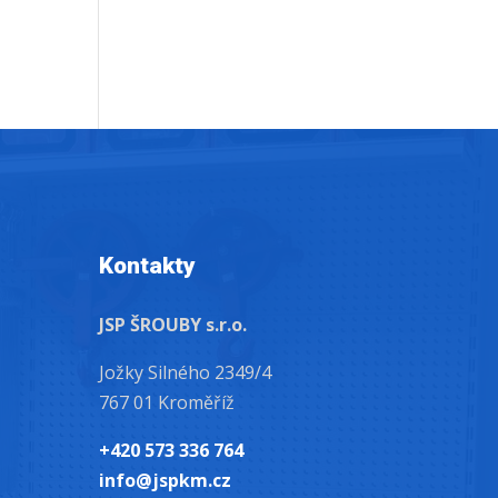
Kontakty
JSP ŠROUBY s.r.o.
Jožky Silného 2349/4
767 01 Kroměříž
+420 573 336 764
info@jspkm.cz