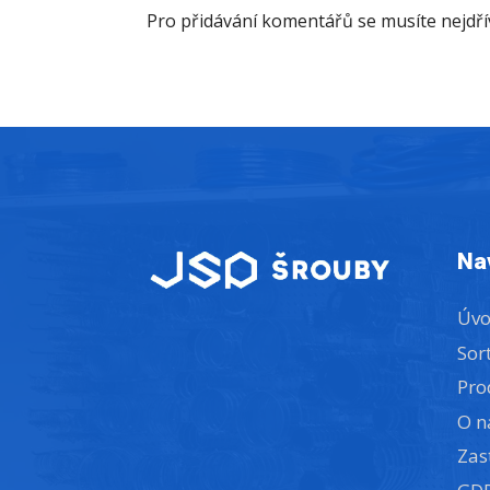
Pro přidávání komentářů se musíte nejdř
Na
Úv
Sor
Pro
O n
Zas