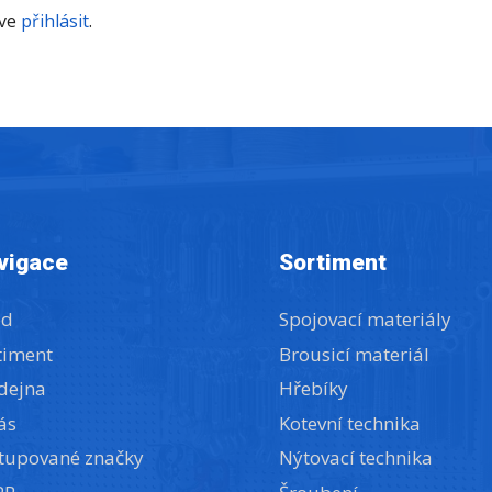
íve
přihlásit
.
vigace
Sortiment
od
Spojovací materiály
timent
Brousicí materiál
dejna
Hřebíky
ás
Kotevní technika
tupované značky
Nýtovací technika