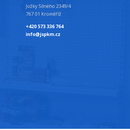
Jožky Silného 2349/4
767 01 Kroměříž
+420 573 336 764
info@jspkm.cz