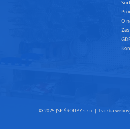
Sor
Pro
O n
Zas
GD
Kon
© 2025 JSP ŠROUBY s.r.o. |
Tvorba webový