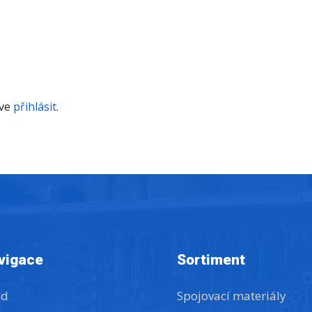
íve
přihlásit
.
vigace
Sortiment
od
Spojovací materiály