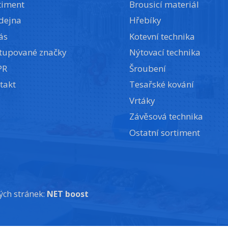
timent
Brousicí materiál
dejna
Hřebíky
ás
Kotevní technika
tupované značky
Nýtovací technika
PR
Šroubení
takt
Tesařské kování
Vrtáky
Závěsová technika
Ostatní sortiment
ch stránek:
NET boost