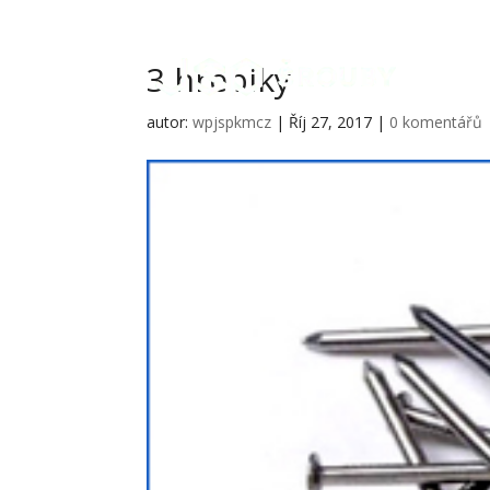
3 hrebiky
autor:
wpjspkmcz
|
Říj 27, 2017
|
0 komentářů