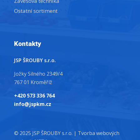
Závěsová technika
Ostatní sortiment
Kontakty
JSP ŠROUBY s.r.o.
Jožky Silného 2349/4
767 01 Kroměříž
+420 573 336 764
info@jspkm.cz
© 2025 JSP ŠROUBY s.r.o. |
Tvorba webových