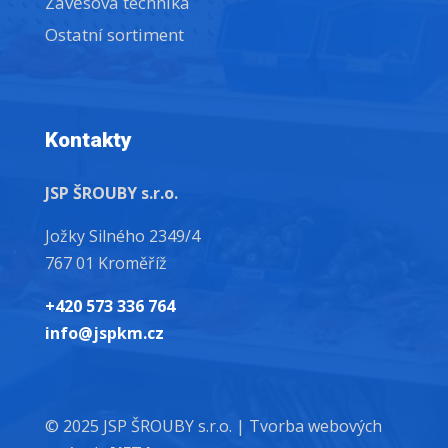
Závěsová technika
Ostatní sortiment
Kontakty
JSP ŠROUBY s.r.o.
Jožky Silného 2349/4
767 01 Kroměříž
+420 573 336 764
info@jspkm.cz
© 2025 JSP ŠROUBY s.r.o. |
Tvorba webových