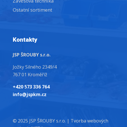
Závěsová technika
Ostatní sortiment
Kontakty
JSP ŠROUBY s.r.o.
Jožky Silného 2349/4
767 01 Kroměříž
+420 573 336 764
info@jspkm.cz
© 2025 JSP ŠROUBY s.r.o. |
Tvorba webových