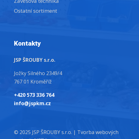
Závěsová technika
Ostatní sortiment
Kontakty
JSP ŠROUBY s.r.o.
Jožky Silného 2349/4
767 01 Kroměříž
+420 573 336 764
info@jspkm.cz
© 2025 JSP ŠROUBY s.r.o. |
Tvorba webových