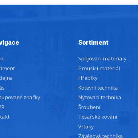
vigace
Sortiment
od
Spojovací materiály
timent
Brousicí materiál
dejna
Hřebíky
ás
Kotevní technika
tupované značky
Nýtovací technika
PR
Šroubení
takt
Tesařské kování
Vrtáky
Závěsová technika