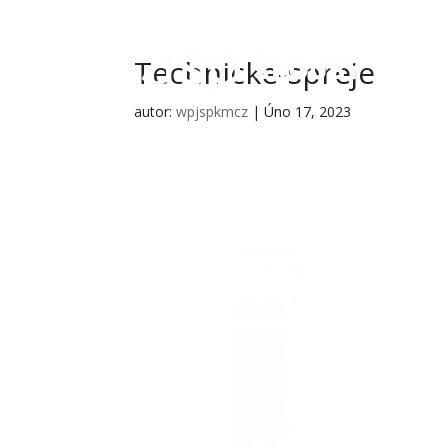
Technicke-spreje
autor:
wpjspkmcz
|
Úno 17, 2023