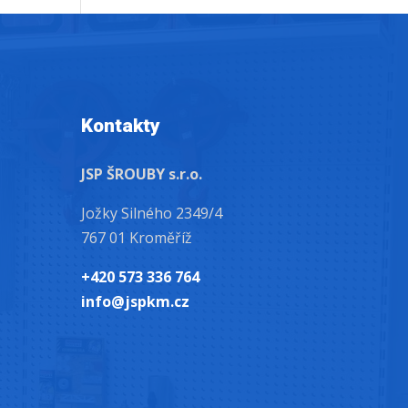
Kontakty
JSP ŠROUBY s.r.o.
Jožky Silného 2349/4
767 01 Kroměříž
+420 573 336 764
info@jspkm.cz