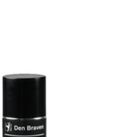
+420 573 336
ÚVOD
SORTIMEN