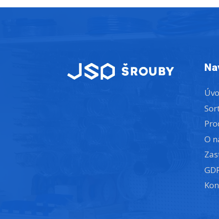
Na
Úv
Sor
Pro
O n
Zas
GD
Kon