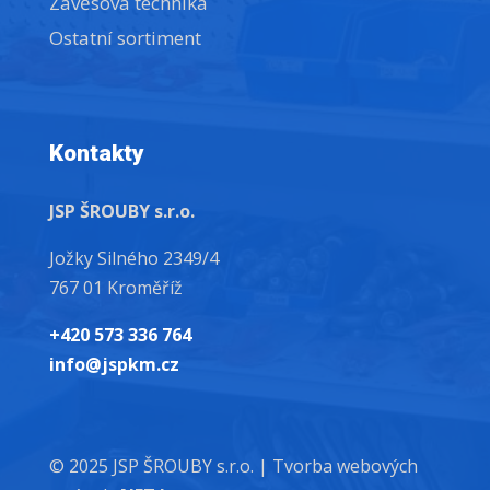
Závěsová technika
Ostatní sortiment
Kontakty
JSP ŠROUBY s.r.o.
Jožky Silného 2349/4
767 01 Kroměříž
+420 573 336 764
info@jspkm.cz
© 2025 JSP ŠROUBY s.r.o. |
Tvorba webových