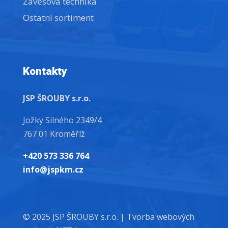
Závěsová technika
Ostatní sortiment
Kontakty
JSP ŠROUBY s.r.o.
Jožky Silného 2349/4
767 01 Kroměříž
+420 573 336 764
info@jspkm.cz
© 2025 JSP ŠROUBY s.r.o. |
Tvorba webových