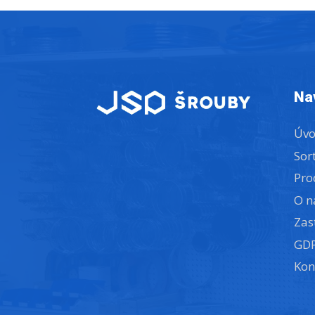
Na
Úv
Sor
Pro
O n
Zas
GD
Kon