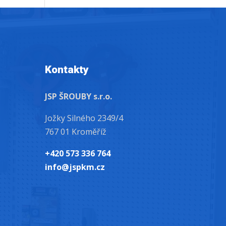
Kontakty
JSP ŠROUBY s.r.o.
Jožky Silného 2349/4
767 01 Kroměříž
+420 573 336 764
info@jspkm.cz