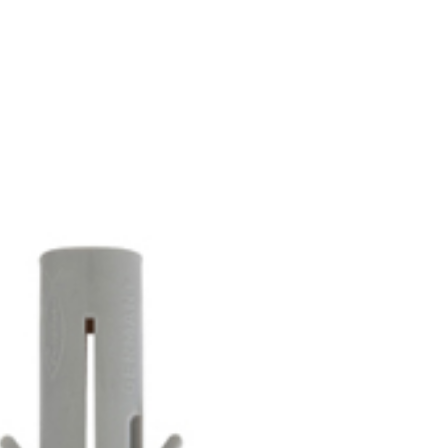
+420 573 336
ÚVOD
SORTIMEN