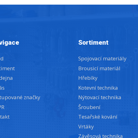
vigace
Sortiment
od
Spojovací materiály
timent
Brousicí materiál
dejna
Hřebíky
ás
Kotevní technika
tupované značky
Nýtovací technika
PR
Šroubení
takt
Tesařské kování
Vrtáky
Závěsová technika