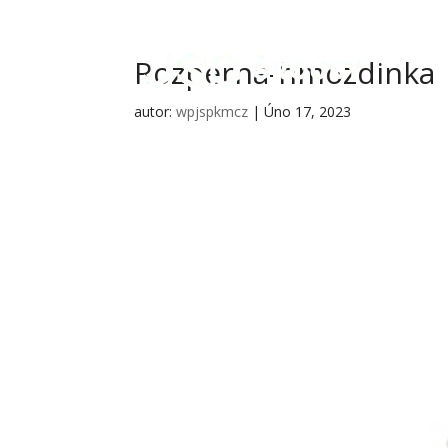
Rozperna-hmozdinka
autor:
wpjspkmcz
|
Úno 17, 2023