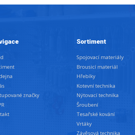
vigace
Sortiment
od
Spojovací materiály
timent
Brousicí materiál
dejna
Hřebíky
ás
Kotevní technika
tupované značky
Nýtovací technika
PR
Šroubení
takt
Tesařské kování
Vrtáky
Závěsová technika