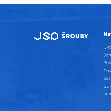
Na
Úv
Sor
Pro
O n
Zas
GD
Kon