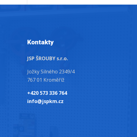
Kontakty
JSP ŠROUBY s.r.o.
Jožky Silného 2349/4
767 01 Kroměříž
+420 573 336 764
info@jspkm.cz