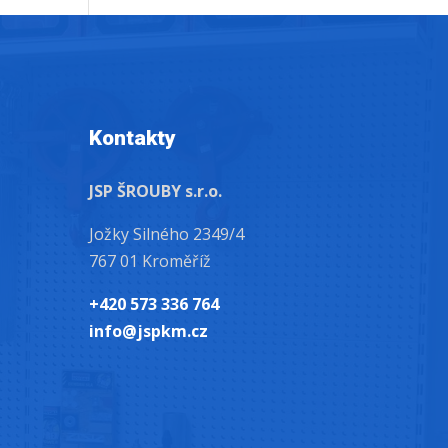
Kontakty
JSP ŠROUBY s.r.o.
Jožky Silného 2349/4
767 01 Kroměříž
+420 573 336 764
info@jspkm.cz