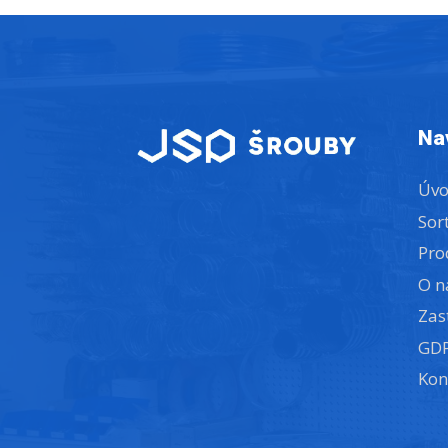
Na
Úv
Sor
Pro
O n
Zas
GD
Kon