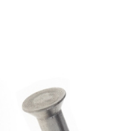
+420 573 336
ÚVOD
SORTIMEN