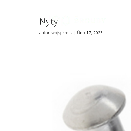
Nyty
autor:
wpjspkmcz
|
Úno 17, 2023