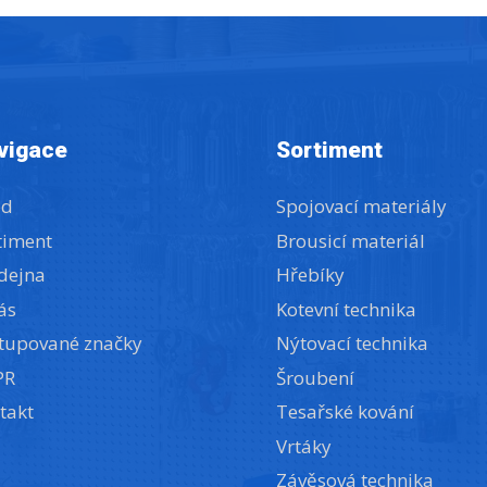
vigace
Sortiment
od
Spojovací materiály
timent
Brousicí materiál
dejna
Hřebíky
ás
Kotevní technika
tupované značky
Nýtovací technika
PR
Šroubení
takt
Tesařské kování
Vrtáky
Závěsová technika