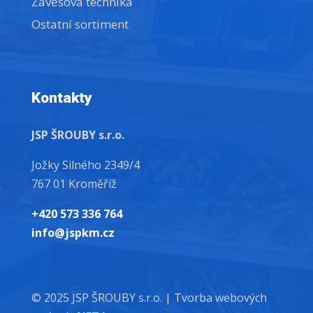
Závěsová technika
Ostatní sortiment
Kontakty
JSP ŠROUBY s.r.o.
Jožky Silného 2349/4
767 01 Kroměříž
+420 573 336 764
info@jspkm.cz
© 2025 JSP ŠROUBY s.r.o. |
Tvorba webových