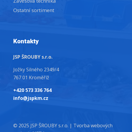
Závěsová technika
Ostatní sortiment
Kontakty
JSP ŠROUBY s.r.o.
Jožky Silného 2349/4
767 01 Kroměříž
+420 573 336 764
info@jspkm.cz
© 2025 JSP ŠROUBY s.r.o. |
Tvorba webových