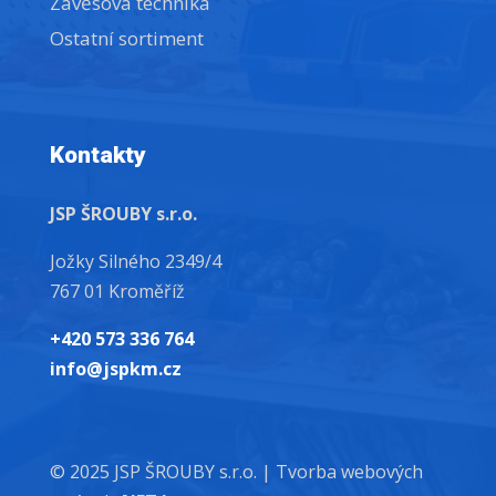
Závěsová technika
Ostatní sortiment
Kontakty
JSP ŠROUBY s.r.o.
Jožky Silného 2349/4
767 01 Kroměříž
+420 573 336 764
info@jspkm.cz
© 2025 JSP ŠROUBY s.r.o. |
Tvorba webových