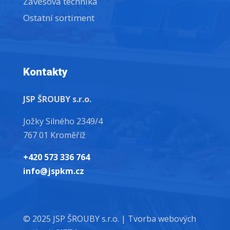
Závěsová technika
Ostatní sortiment
Kontakty
JSP ŠROUBY s.r.o.
Jožky Silného 2349/4
767 01 Kroměříž
+420 573 336 764
info@jspkm.cz
© 2025 JSP ŠROUBY s.r.o. |
Tvorba webových