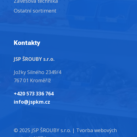
Závěsová technika
Ostatní sortiment
Kontakty
JSP ŠROUBY s.r.o.
Jožky Silného 2349/4
767 01 Kroměříž
+420 573 336 764
info@jspkm.cz
© 2025 JSP ŠROUBY s.r.o. |
Tvorba webových