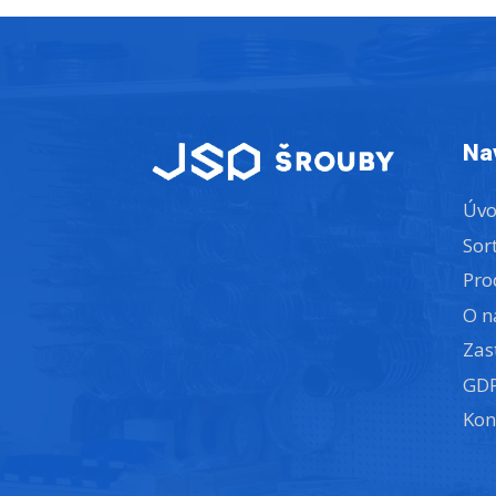
Na
Úv
Sor
Pro
O n
Zas
GD
Kon