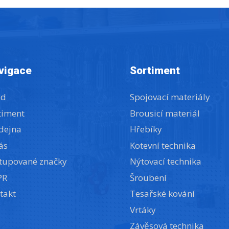
vigace
Sortiment
od
Spojovací materiály
timent
Brousicí materiál
dejna
Hřebíky
ás
Kotevní technika
tupované značky
Nýtovací technika
PR
Šroubení
takt
Tesařské kování
Vrtáky
Závěsová technika