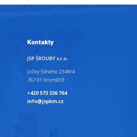
Kontakty
JSP ŠROUBY s.r.o.
Jožky Silného 2349/4
767 01 Kroměříž
+420 573 336 764
info@jspkm.cz