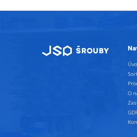
Na
Úv
Sor
Pro
O n
Zas
GD
Kon