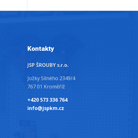
Kontakty
JSP ŠROUBY s.r.o.
Jožky Silného 2349/4
767 01 Kroměříž
+420 573 336 764
info@jspkm.cz