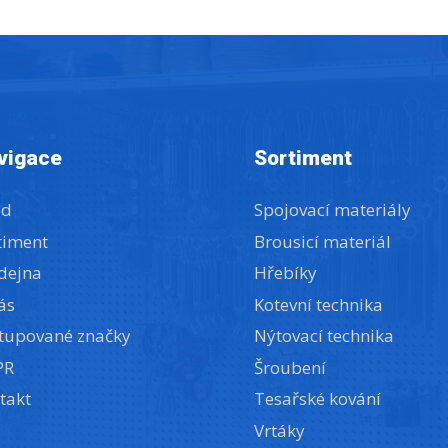
vigace
Sortiment
od
Spojovací materiály
timent
Brousicí materiál
dejna
Hřebíky
ás
Kotevní technika
tupované značky
Nýtovací technika
PR
Šroubení
takt
Tesařské kování
Vrtáky