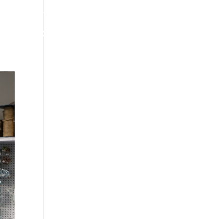
 764
info@jspkm.cz
Zastupované značky
T
PRODEJNA
O NÁS
KONTAKT