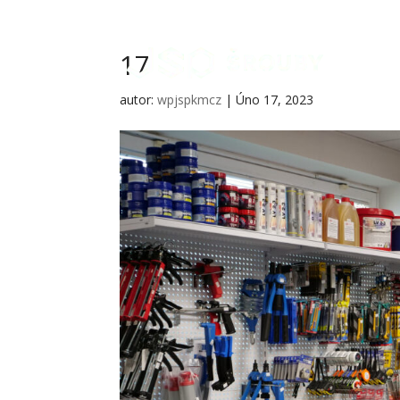
17
autor:
wpjspkmcz
|
Úno 17, 2023