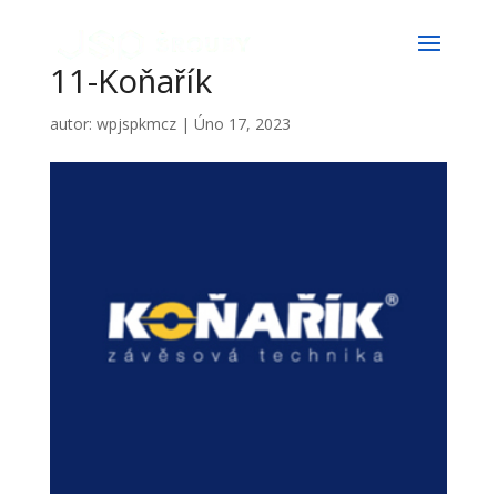
11-Koňařík
autor:
wpjspkmcz
|
Úno 17, 2023